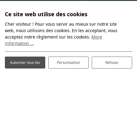
23, route de la Sûre
L-9390 Reisdorf
Ce site web utilise des cookies
Luxembourg
Cher visiteur ! Pour vous servir au mieux sur notre site
web, nous utilisons des cookies. En les acceptant, vous
acceptez notre règlement sur les cookies.
More
information ...
Autoriser tous les
Personnaliser
Refuser
2, Um Gritt
L-9161 Ingeldorf
Luxembourg